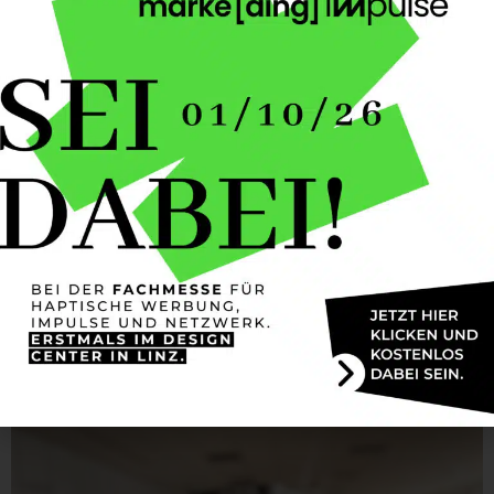
Nachhaltigkeit ist zu einem wichtigen Marketing-
Instrument geworden. Gehen Sie also mit gutem
Beispiel voran und zeigen Sie mit
nachhaltigen
Give-aways
Ihr Verantwortungsbewusstsein
gegenüber der Natur und künftigen
Generationen.
Sie wollen wissen was Wertpräsent für eine
intakte Umwelt macht, dann lesen Sie
hier mehr
darüber.
ZUM SHOP