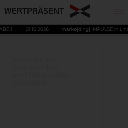
ABEI!
01.10.2026 marke[ding] IMPULSE in Linz
Machen Sie
Ihre Kunden
und Mitarbeiter
glücklich
Wertpräsent – Ihr starker Partner
für Werbeartikel,
Werbegeschenke,
Arbeitskleidung und Fullservice in
Österreich.