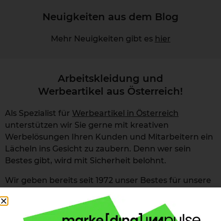
Neuigkeiten aus dem Blog
Mehr Neuigkeiten gibt es
hier
Arbeitskleidung und
Werbeartikel aus Österreich!
Als Spezialist für
Werbeartikel in Österreich
unterstützen wir Sie gerne mit kreativen
Werbelösungen Ihren Kunden und Mitarbeitern ein
Lächeln ins Gesicht zu zaubern. Denn wer sein
Bestes gibt, wird mit Sicherheit belohnt.
Wir geben bereits seit 1972 unser Bestes für unsere
Kunden im Bereich
Werbeartikel
,
Werbegeschenke
sowie
Arbeitskleidung
. Unsere langjährige
Erfahrung macht uns für Sie zu einem zuverlässigen