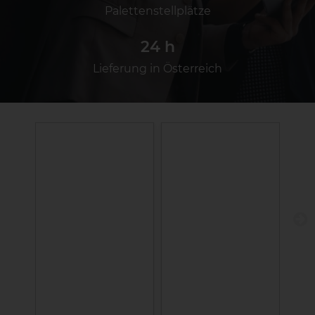
Palettenstellplätze
24
 h
Lieferung in Österreich
›