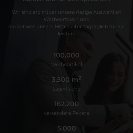
Wir sind stolz über unsere riesige Auswahl an
Werbeartikeln und
darauf was unsere Mitarbeiter tagtäglich für Sie
leisten.
100.000
Werbeartikel
2
3.500
 m
Lagerfläche
162.200
versendete Pakete
5.000