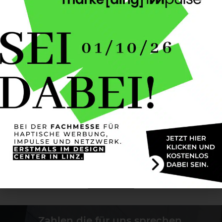
und leistungsstarken Partner. Von unserem
Standort im Herzen von Oberösterreich beliefern
wir nationale wie auch internationale
Geschäftspartner mit
Werbemitteln
aller Art. Wir
übernehmen gerne für Sie die komplette
Werbemittelabwicklung mit unserem Wertpräsent
Werbemittel Fullservice
Angebot. Denn wir
kümmern uns zu 100% um Ihr individuelles Projekt.
Besuchen Sie uns gerne in unserem großen
Schauraum in Marchtrenk und lassen Sie sich
inspirieren von den vielen Möglichkeiten in der Welt
der
Werbeartikel
und
Arbeitskleidung
.
TERMIN BUCHEN
mehr lesen
Zahlen die für uns sprechen.